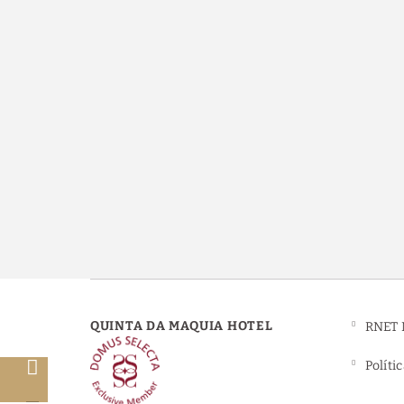
QUINTA DA MAQUIA HOTEL
RNET 
Políti
o
o