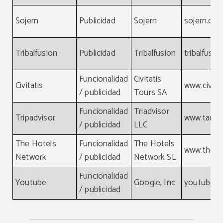
Sojern
Publicidad
Sojern
sojern.co
Tribalfusion
Publicidad
Tribalfusion
tribalfusi
Funcionalidad
Civitatis
Civitatis
www.civita
/ publicidad
Tours SA
Funcionalidad
Triadvisor
Tripadvisor
www.tamg
/ publicidad
LLC
The Hotels
Funcionalidad
The Hotels
www.theho
Network
/ publicidad
Network SL
Funcionalidad
Youtube
Google, Inc
youtube.
/ publicidad