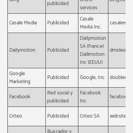
publicidad
services
Casale
Casale Media
Publicidad
casalemed
Media Inc.
Dailymotion
SA (France)
Dailymotion
Publicidad
dmxleo.c
Dailimotion
Inc (EEUU)
Google
Publicidad
Google, Inc
doubleclic
Marketing
Red social y
Facebook
Facebook
facebook
publicidad
Inc
Criteo
Publicidad
Criteo SA
website, cr
Buscador y