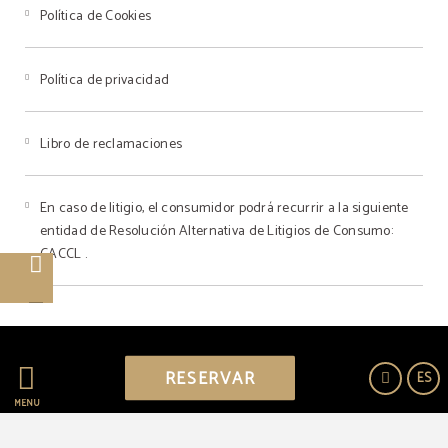
Política de Cookies
Política de privacidad
Libro de reclamaciones
En caso de litigio, el consumidor podrá recurrir a la siguiente
entidad de Resolución Alternativa de Litigios de Consumo:
CACCL .
o
o
Powered by Keytel
RESERVAR
ES
Compra segura
MENÚ