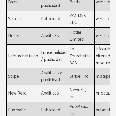
Baidu
Baidu
website, b
publicidad
YANDEX
Yandex
Publicidad
website, y
LLC
Hotjar
Hotjar
Analíticas
website, ho
Limited
La
lafourchet
Funcionalidad
Lafourchette.co
Fourchette
eltenedor.
/ publicidad
SAS
module.la
Analíticas y
Stripe
Stripe, Inc
m.stripe.
publicidad
Newrelic,
New Relic
Analíticas
nr-data.ne
Inc
PubMatic,
Pubmatic
Publicidad
pubmatic.
Inc