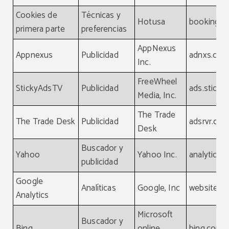
Cookies de
Técnicas y
Hotusa
booking-c
primera parte
preferencias
AppNexus
Appnexus
Publicidad
adnxs.co
Inc.
FreeWheel
StickyAdsTV
Publicidad
ads.sticky
Media, Inc.
The Trade
The Trade Desk
Publicidad
adsrvr.org
Desk
Buscador y
Yahoo
Yahoo Inc.
analytics.
publicidad
Google
Analíticas
Google, Inc
website
Analytics
Microsoft
Buscador y
Bing
online
bing.com