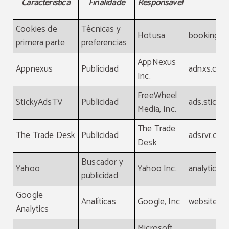
Característica
Finalidade
Responsável
Cookies de
Técnicas y
Hotusa
booking-c
primera parte
preferencias
AppNexus
Appnexus
Publicidad
adnxs.com
Inc.
FreeWheel
StickyAdsTV
Publicidad
ads.sticky
Media, Inc.
The Trade
The Trade Desk
Publicidad
adsrvr.org
Desk
Buscador y
Yahoo
Yahoo Inc.
analytics.
publicidad
Google
Analíticas
Google, Inc
website
Analytics
Microsoft