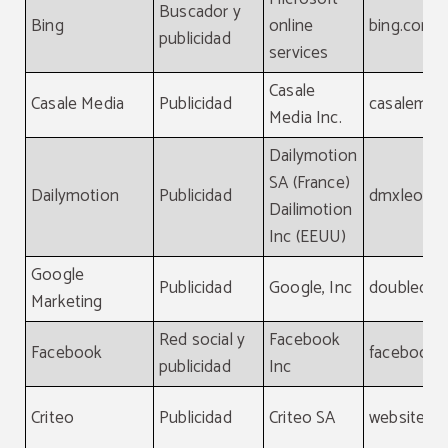
Buscador y
Bing
online
bing.com
publicidad
services
Casale
Casale Media
Publicidad
casalemed
Media Inc.
Dailymotion
SA (France)
Dailymotion
Publicidad
dmxleo.c
Dailimotion
Inc (EEUU)
Google
Publicidad
Google, Inc
doubleclic
Marketing
Red social y
Facebook
Facebook
facebook.
publicidad
Inc
Criteo
Publicidad
Criteo SA
website, cr