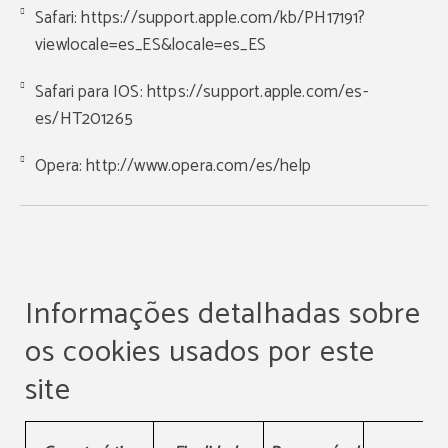
Safari:
https://support.apple.com/kb/PH17191?
viewlocale=es_ES&locale=es_ES
Safari para IOS:
https://support.apple.com/es-
es/HT201265
Opera:
http://www.opera.com/es/help
Informações detalhadas sobre
os cookies usados por este
site
Informações detalhadas sobre os cookies usados por este