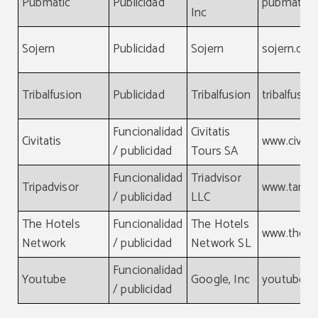
Pubmatic
Publicidad
pubmatic.
Inc
Sojern
Publicidad
Sojern
sojern.co
Tribalfusion
Publicidad
Tribalfusion
tribalfusi
Funcionalidad
Civitatis
Civitatis
www.civita
/ publicidad
Tours SA
Funcionalidad
Triadvisor
Tripadvisor
www.tamgr
/ publicidad
LLC
The Hotels
Funcionalidad
The Hotels
www.theho
Network
/ publicidad
Network SL
Funcionalidad
Youtube
Google, Inc
youtube.
/ publicidad