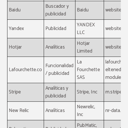
Buscador y
Baidu
Baidu
website, b
publicidad
YANDEX
Yandex
Publicidad
website, y
LLC
Hotjar
Hotjar
Analíticas
website, ho
Limited
La
lafourchet
Funcionalidad
Lafourchette.co
Fourchette
eltenedor.
/ publicidad
SAS
module.la
Analíticas y
Stripe
Stripe, Inc
m.stripe.c
publicidad
Newrelic,
New Relic
Analíticas
nr-data.net
Inc
PubMatic,