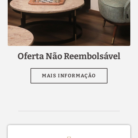
[{"url":"https:\/\/synergy.booking-
channel.com\/api\/hotels\/2990\/medias\/25#Quinta da
Maquia Hotel_Sintra_Oferta N\u00e3o
Reembols\u00e1vel","name":""}]
Oferta Não Reembolsável
Estacionamento
gratuito