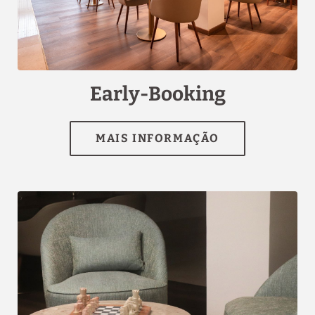
[{"url":"https:\/\/synergy.booking-
channel.com\/api\/hotels\/2990\/medias\/73#Quinta da
Maquia Hotel_Sintra_Early-Booking","name":""}]
Early-Booking