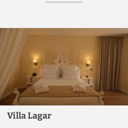
Estacionamento
gratuito
Ar ou aquecimento
Smart TV
segundo a época
Roupas de cama e
toalhas
Villa Lagar