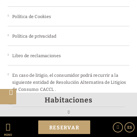
Política de Cookies
Política de privacidad
Libro de reclamaciones
En caso de litigio, el consumidor podrá recurrir a la
siguiente entidad de Resolución Alternativa de Litigios
de Consumo: CACCL .
o
Habitaciones
o
Powered by Keytel
RESERVAR
ES
Compra segura
MENÚ