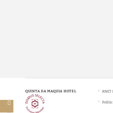
QUINTA DA MAQUIA HOTEL
RNET 
Políti
o
o