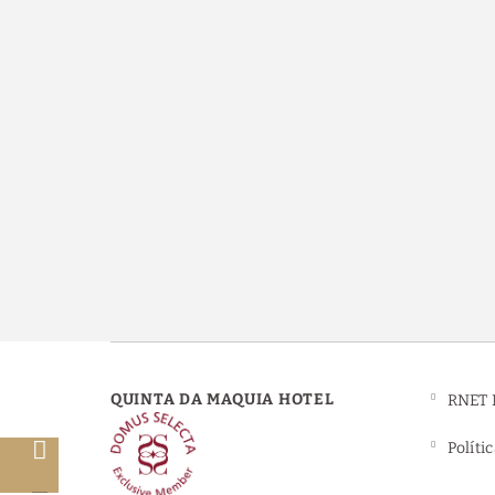
QUINTA DA MAQUIA HOTEL
RNET 
Políti
o
o